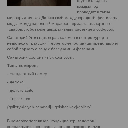
футбола. Здесь
каждый год
проводятся такие
мероприятия, как Даляньский международный фестиваль
моды, международный марафон, ярмарка экспортных
товаров, любование декоративным растением софорой.
Санаторий Угольщиков расположен в центре курорта
недалеко от ракушки. Терретория гостиницы представляет
собой парковую зону с беседками и фатанами.
Санаторий состоит из 3х корпусов .
Типы номеров:
- стандартный номер
- делюкс
- делюкс-suite
- Triple room
{gallery}dalyan-sanatorij-ugolshchikov{/gallery}
В номерах: телевизор, кондиционер, телефон,
холодильник, фен, ванные принадлежности, душ.