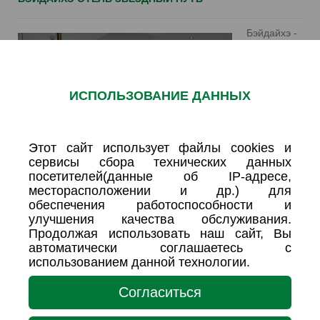
Бэйдайхэ -
один из
самых
ИСПОЛЬЗОВАНИЕ ДАННЫХ
Этот сайт использует файлы cookies и
сервисы сбора технических данных
посетителей(данные об IP-адресе,
месторасположении и др.) для
обеспечения работоспособности и
улучшения качества обслуживания.
Продолжая использовать наш сайт, Вы
автоматически соглашаетесь с
использованием данной технологии.
популярных курортов Китая. Благодаря хорошему
распложению сезон открывается с конца мая до середины
Согласиться
сентября, а в июне температура воды в море поднимается
до +28С.