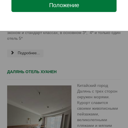
Положение
Курорт славится песчаными пляжами, комфортным
морским климатом, оздоравливающим природным
микроклиматом, а так же разнообразными развлечениями.
Бэйдайхэ предлагает размещение своим гостям в отелях
эконом и стандарт классах, в основном 3*, 4* и только один
отель 5*
Подробнее...
ДАЛЯНЬ ОТЕЛЬ ХУАНЕН
Китайский город
Далянь с трех сторон
окружен морями.
Курорт славится
своими живописными
пейзажами,
великолепными
пляжами и мягким