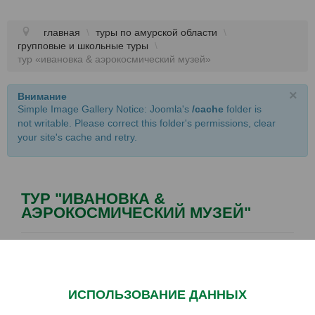
главная
\
туры по амурской области
\
групповые и школьные туры
\
тур «ивановка & аэрокосмический музей»
×
Внимание
Simple Image Gallery Notice: Joomla's
/cache
folder is
not writable. Please correct this folder's permissions, clear
your site's cache and retry.
ТУР "ИВАНОВКА &
АЭРОКОСМИЧЕСКИЙ МУЗЕЙ"
Возраст:
7+
Продолжительность экскурсий:
6 часов
Количество человек в группе:
17+1, 25-30+2
ИСПОЛЬЗОВАНИЕ ДАННЫХ
Сезонность:
всесезонный