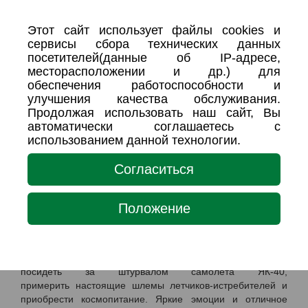
Дата и время проведения:
будни и выходные дни
Этот сайт использует файлы cookies и
сервисы сбора технических данных
Краткое описание:
посетителей(данные об IP-адресе,
месторасположении и др.) для
Село Ивановка это самое большое старейшее село в
обеспечения работоспособности и
Амурской области. История села – это история развития
улучшения качества обслуживания.
нашей области, наследие культуры и быта первых
Продолжая использовать наш сайт, Вы
переселенцев на Дальний Восток. Ивановку любят за ее
автоматически соглашаетесь с
гостеприимство и самобытность. Во время тура ребята
использованием данной технологии.
посетят краеведческий музей, современную
интерактивную библиотеку, поучаствуют в мастер-классе
Согласиться
по изготовлению цветка лотоса символа Ивановки.
В центральном кафе Ивановки ребят ждет вкусный и
сытный полноценный деревенский обед. После обеда
Положение
ребята отправятся в Аэрокосмический музей, где под
открытым небом собраны десятки самолетов гражданской
и военной авиации. Здесь они не только смогут узнать
много интересного про отечественную авиацию, но и
посидеть за штурвалом самолета ЯК-40,
примерить настоящие шлемы летчиков-истребителей и
приобрести космопитание. Яркие эмоции и отличное